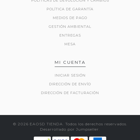
POLÍTICAS DE DEVOLUCIÓN Y CAMBIOS
POLÍTICA DE GARANTÍA
MEDIOS DE PAGO
GESTIÓN AMBIENTAL
ENTREGAS
MESA
MI CUENTA
INICIAR SESIÓN
DIRECCIÓN DE ENVÍO
DIRECCIÓN DE FACTURACIÓN
© 2026 EAOSD TIENDA. Todos los derechos reservados.
Desarrollado por Jumpseller
.