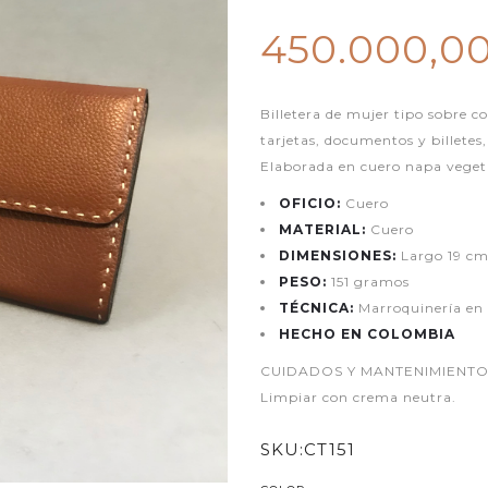
450.000,0
Billetera de mujer tipo sobre 
tarjetas, documentos y billete
Elaborada en cuero napa vegetal
OFICIO:
Cuero
MATERIAL:
Cuero
DIMENSIONES:
Largo 19 cm
PESO:
151 gramos
TÉCNICA:
Marroquinería e
HECHO EN COLOMBIA
CUIDADOS Y MANTENIMIENTO: Ev
Limpiar con crema neutra.
SKU:
CT151