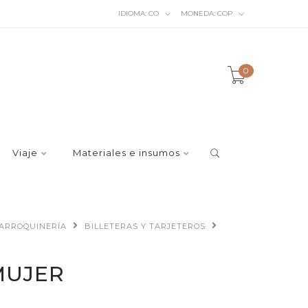
IDIOMA:
CO
MONEDA:
COP
0
Viaje
Materiales e insumos
ARROQUINERÍA
BILLETERAS Y TARJETEROS
MUJER