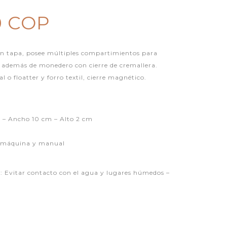
0 COP
con tapa, posee múltiples compartimientos para
s, además de monedero con cierre de cremallera.
 o floatter y forro textil, cierre magnético.
 – Ancho 10 cm – Alto 2 cm
n máquina y manual
itar contacto con el agua y lugares húmedos –