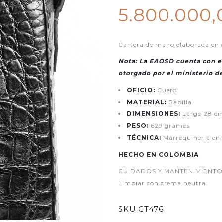
5.800.000
Cartera de mano elaborada en c
Nota: La EAOSD cuenta con el
otorgado por el ministerio d
OFICIO:
Cuero
MATERIAL:
Babilla
DIMENSIONES:
Largo 28 cm
PESO:
629 gramos
TÉCNICA:
Marroquinería en
HECHO EN COLOMBIA
CUIDADOS Y MANTENIMIENTO: Ev
Limpiar con crema neutra.
SKU:
CT476