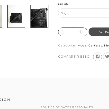
COLOR
AGREG
Categorías:
Moda
,
Carteras
,
Me
COMPARTIR ESTO:
CIÓN
POLÍTICA DE DATOS PERSONALES