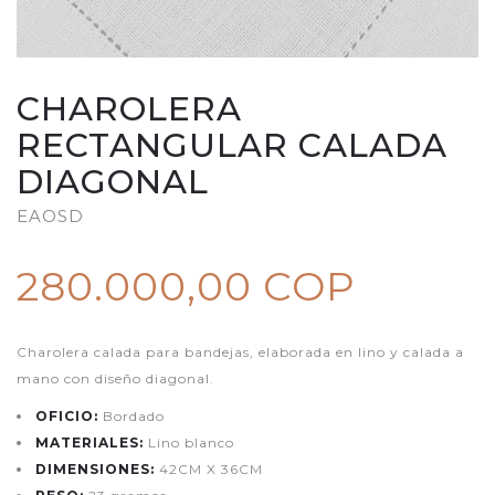
CHAROLERA
RECTANGULAR CALADA
DIAGONAL
EAOSD
280.000,00 COP
Charolera calada para bandejas, elaborada en lino y calada a
mano con diseño diagonal.
OFICIO:
Bordado
MATERIALES:
Lino blanco
DIMENSIONES:
42CM X 36CM