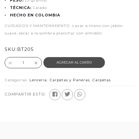
PESO:
23 gramos
TÉCNICA:
Calado
HECHO EN COLOMBIA
CUIDADOS Y MANTENIMIENTO: Lavar a mano con jabón
suave, secar a la sombra planchar con almidón.
SKU:
BT205
AGREGAR AL CARRO
Categorías:
Lencería
,
Carpetas y Paneras
,
Carpetas
COMPARTIR ESTO: