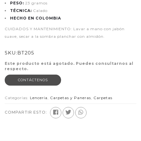
PESO:
23 gramos
TÉCNICA:
Calado
HECHO EN COLOMBIA
CUIDADOS Y MANTENIMIENTO: Lavar a mano con jabón
suave, secar a la sombra planchar con almidón.
SKU:
BT205
Este producto está agotado. Puedes consultarnos al
respecto.
CONTÁCTENOS
Categorías:
Lencería
,
Carpetas y Paneras
,
Carpetas
COMPARTIR ESTO: