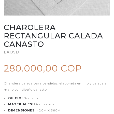
CHAROLERA
RECTANGULAR CALADA
CANASTO
EAOSD
280.000,00 COP
Charolera calada para bandejas, elaborada en lino y calada a
mano con diseño canasto.
OFICIO:
Bordado
MATERIALES:
Lino blanco
DIMENSIONES:
42CM X 36CM