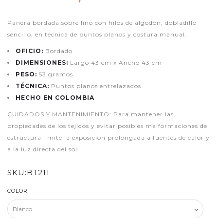
Panera bordada sobre lino con hilos de algodón, dobladillo
sencillo, en técnica de puntos planos y costura manual.
OFICIO:
Bordado
DIMENSIONES:
Largo 43 cm x Ancho 43 cm
PESO:
53 gramos
TÉCNICA:
Puntos planos entrelazados
HECHO EN COLOMBIA
CUIDADOS Y MANTENIMIENTO: Para mantener las
propiedades de los tejidos y evitar posibles malformaciones de
estructura limite la exposición prolongada a fuentes de calor y
a la luz directa del sol.
SKU:
BT211
COLOR