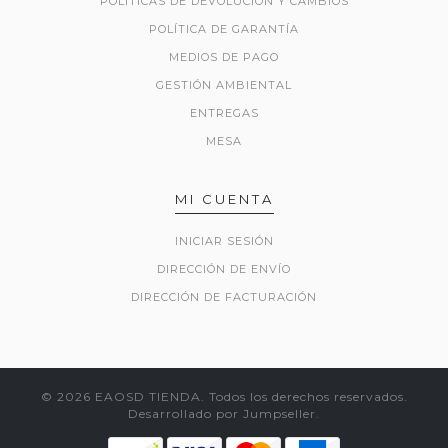
POLÍTICAS DE DEVOLUCIÓN Y CAMBIOS
POLÍTICA DE GARANTÍA
MEDIOS DE PAGO
GESTIÓN AMBIENTAL
ENTREGAS
MESA
MI CUENTA
INICIAR SESIÓN
DIRECCIÓN DE ENVÍO
DIRECCIÓN DE FACTURACIÓN
© 2026 EAOSD TIENDA. Todos los derechos reservados.
Desarrollado por Jumpseller
.