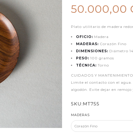
50.000,00
Plato utilitario de madera red
OFICIO:
Madera
MADERAS:
Corazón Fino
DIMENSIONES:
Diámetro 14
PESO:
100 gramos
TÉCNICA:
Torno
CUIDADOS Y MANTENIMIENTO: Evit
Limite el contacto con el agua
algodón. Evite dejar en remojo
SKU:
MT755
MADERAS