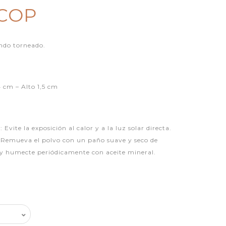
 COP
ondo torneado.
 cm – Alto 1,5 cm
e la exposición al calor y a la luz solar directa.
. Remueva el polvo con un paño suave y seco de
 y humecte periódicamente con aceite mineral.