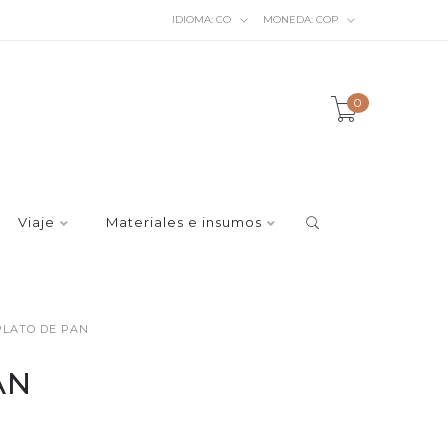
IDIOMA:
CO
MONEDA:
COP
0
Viaje
Materiales e insumos
PLATO DE PAN
AN