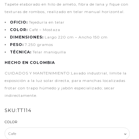
Tapete elaborado en hilo de ameto, fibra de lana y fique con
texturas de rombos, realizado en telar manual horizontal.
OFICIO:
Tejeduría en telar
COLOR:
Café – Mostaza
DIMENSIONES:
Largo 220 cm – Ancho 150 cm
PESO:
7.250 gramos
TÉCNICA:
Telar maniquilla
HECHO EN COLOMBIA
CUIDADOS Y MANTENIMIENTO:Lavado industrial, limite la
exposición a la luz solar directa, para manchas localizadas
frotar con trapo húmedo y jabón especializado; secar
indirectamente.
SKU:
TT114
COLOR