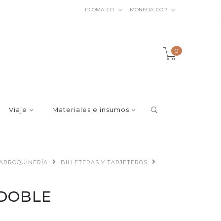
IDIOMA:
CO
MONEDA:
COP
0
Viaje
Materiales e insumos
ARROQUINERÍA
BILLETERAS Y TARJETEROS
 DOBLE