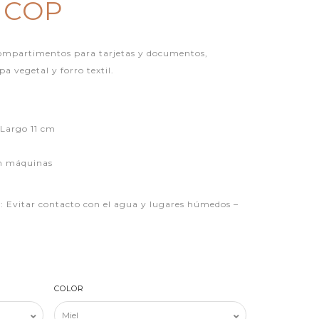
0 COP
compartimentos para tarjetas y documentos,
a vegetal y forro textil.
 Largo 11 cm
n máquinas
itar contacto con el agua y lugares húmedos –
COLOR