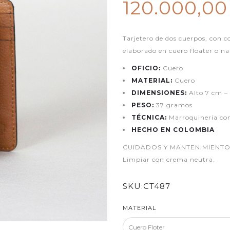
120.000,0
Tarjetero de dos cuerpos, con 
elaborado en cuero floater o nap
OFICIO:
Cuero
MATERIAL:
Cuero
DIMENSIONES:
Alto 7 cm –
PESO:
37 gramos
TÉCNICA:
Marroquinería co
HECHO EN COLOMBIA
CUIDADOS Y MANTENIMIENTO: Ev
Limpiar con crema neutra.
SKU:
CT487
MATERIAL