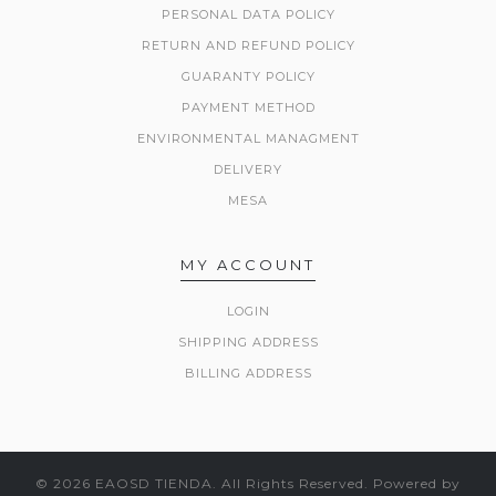
PERSONAL DATA POLICY
RETURN AND REFUND POLICY
GUARANTY POLICY
PAYMENT METHOD
ENVIRONMENTAL MANAGMENT
DELIVERY
MESA
MY ACCOUNT
LOGIN
SHIPPING ADDRESS
BILLING ADDRESS
© 2026 EAOSD TIENDA. All Rights Reserved.
Powered by