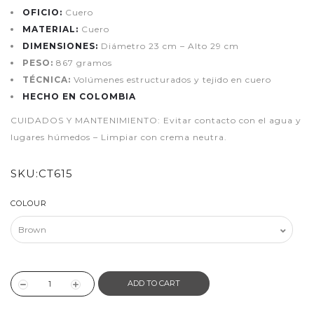
OFICIO:
Cuero
MATERIAL:
Cuero
DIMENSIONES:
Diámetro 23 cm – Alto 29 cm
PESO:
867 gramos
TÉCNICA:
Volúmenes estructurados y tejido en cuero
HECHO EN COLOMBIA
CUIDADOS Y MANTENIMIENTO: Evitar contacto con el agua y
lugares húmedos – Limpiar con crema neutra.
SKU:
CT615
COLOUR
ADD TO CART