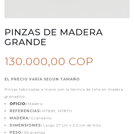
PINZAS DE MADERA
GRANDE
130.000,00 COP
EL PRECIO VARÍA SEGÚN TAMAÑO
Pinzas fabricadas a mano con la técnica de talla en madera
granadillo.
OFICIO:
Madera
REFERENCIAS:
MT869, MT870
MADERA:
Granadillo
DIMENSIONES:
Largo 27 cm x 2,5 cm de Alto
PESO:
36 gramos