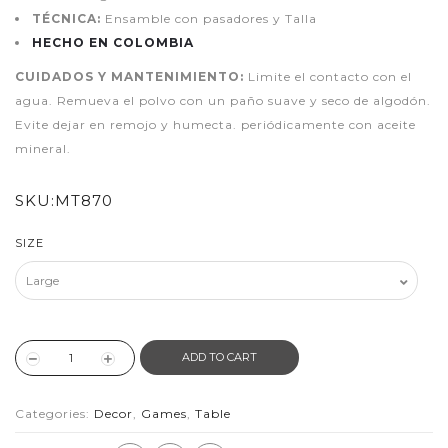
TÉCNICA:
Ensamble con pasadores y Talla
HECHO EN COLOMBIA
CUIDADOS Y MANTENIMIENTO:
Limite el contacto con el
agua. Remueva el polvo con un paño suave y seco de algodón.
Evite dejar en remojo y humecta. periódicamente con aceite
mineral.
SKU:
MT870
SIZE
ADD TO CART
Categories:
Decor
,
Games
,
Table