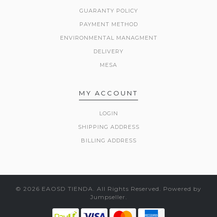
GUARANTY POLICY
PAYMENT METHOD
ENVIRONMENTAL MANAGMENT
DELIVERY
MESA
MY ACCOUNT
LOGIN
SHIPPING ADDRESS
BILLING ADDRESS
© 2026 EAOSD TIENDA. All Rights Reserved.
Powered by
Jumpseller
.