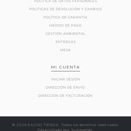
POLÍTICA DE DATOS PERSONALES
POLÍTICAS DE DEVOLUCIÓN Y CAMBIOS
POLÍTICA DE GARANTÍA
MEDIOS DE PAGO
GESTIÓN AMBIENTAL
ENTREGAS
MESA
MI CUENTA
INICIAR SESIÓN
DIRECCIÓN DE ENVÍO
DIRECCIÓN DE FACTURACIÓN
© 2026 EAOSD TIENDA. Todos los derechos reservados.
Desarrollado por Jumpseller
.